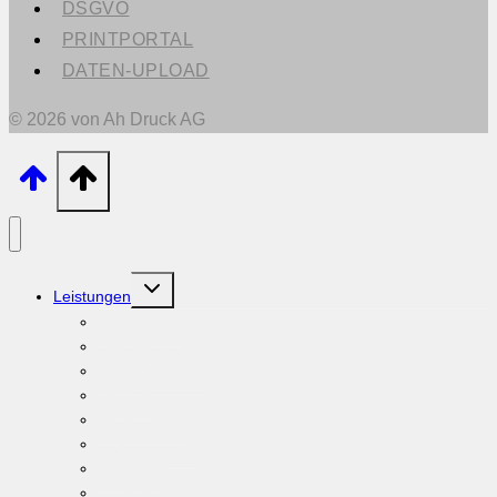
DSGVO
PRINTPORTAL
DATEN-UPLOAD
© 2026 von Ah Druck AG
Untermenü
Leistungen
umschalten
BERATUNG
GRAFIK/WEB
PRINTPORTAL
DRUCK
PRINTSHOP
VEREDELUNG
MAILING
LAGER/LOGISTIK