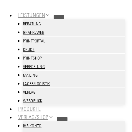
Zum
Inhalt
LEISTUNGEN
springen
BERATUNG
GRAFIK/WEB
PRINTPORTAL
DRUCK
PRINTSHOP
VEREDELUNG
MAILING
LAGER/LOGISTIK
VERLAG
WEBDRUCK
PRODUKTE
VERLAG/SHOP
IHR KONTO