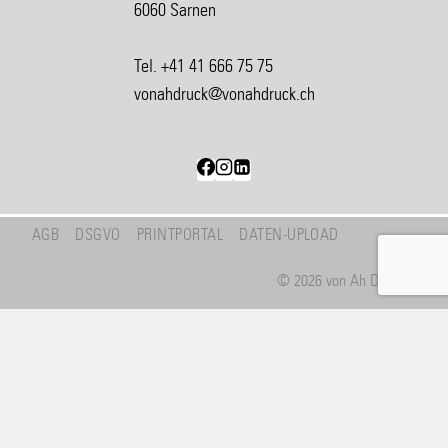
6060 Sarnen
Tel. +41 41 666 75 75
vonahdruck@vonahdruck.ch
AGB
DSGVO
PRINTPORTAL
DATEN-UPLOAD
© 2026 von Ah Druck AG
Untermenü
Leistungen
umschalten
BERATUNG
GRAFIK/WEB
PRINTPORTAL