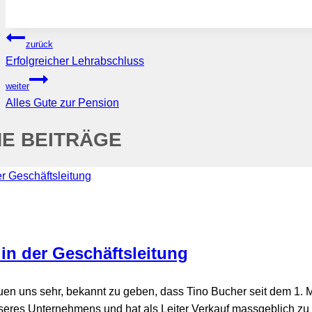
BEITRAGSNAVIGATION
zurück
Erfolgreicher Lehrabschluss
weiter
Alles Gute zur Pension
HE BEITRÄGE
in der Geschäftsleitung
uen uns sehr, bekannt zu geben, dass Tino Bucher seit dem 1. Mai
nseres Unternehmens und hat als Leiter Verkauf massgeblich zu 