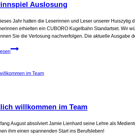
innspiel Auslosung
ieses Jahr hatten die Leserinnen und Leser unserer Huiszytig 
erinnen erhielten ein CUBORO Kugelbahn Standartset. Wir wün
önnen Sie die Verlosung nachverfolgen. Die aktuelle Ausgabe d
Gewinnspiel
lesen
Auslosung
zlich willkommen im Team
nfang August absolviert Jamie Lienhard seine Lehre als Medien
en ihm einen spannenden Start ins Berufsleben!