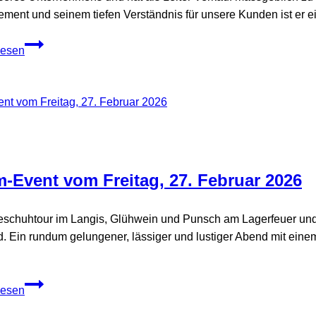
ment und seinem tiefen Verständnis für unsere Kunden ist er e
Neu
lesen
in
der
Geschäftsleitung
-Event vom Freitag, 27. Februar 2026
schuhtour im Langis, Glühwein und Punsch am Lagerfeuer un
d. Ein rundum gelungener, lässiger und lustiger Abend mit eine
Team-
lesen
Event