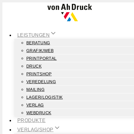
Zum
Inhalt
springen
LEISTUNGEN
BERATUNG
GRAFIK/WEB
PRINTPORTAL
DRUCK
PRINTSHOP
VEREDELUNG
MAILING
LAGER/LOGISTIK
VERLAG
WEBDRUCK
PRODUKTE
VERLAG/SHOP