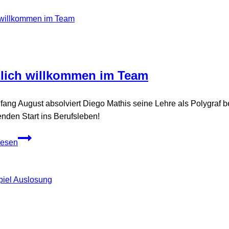
vom
Freitag,
27.
Februar
2026
zlich willkommen im Team
nfang August absolviert Diego Mathis seine Lehre als Polygraf 
nden Start ins Berufsleben!
Herzlich
lesen
willkommen
im
Team